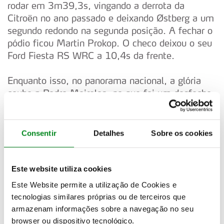
rodar em 3m39,3s, vingando a derrota da
Citroën no ano passado e deixando Østberg a um
segundo redondo na segunda posição. A fechar o
pódio ficou Martin Prokop. O checo deixou o seu
Ford Fiesta RS WRC a 10,4s da frente.
Enquanto isso, no panorama nacional, a glória
coube a Pedro Meireles, no que foi um desfecho
amargo para o Campeão Nacional em título
Ricardo Moura. O homem do Mitsubishi Evo IX
foi o melhor nas duas primeiras passagens, mas
Consentir
Detalhes
Sobre os cookies
na final viu o rival do Skoda Fabia S2000
apresentar um ritmo fortíssimo. Com um atraso
de 2,7 segundos antes da última passagem,
Este website utiliza cookies
Meireles deu tudo no troço Fafe/Lameirinha para
Este Website permite a utilização de Cookies e
terminar em sexto da geral com um registo de
tecnologias similares próprias ou de terceiros que
3m59,0s, menos sete décimos de segundo que
armazenam informações sobre a navegação no seu
Moura.
browser ou dispositivo tecnológico.