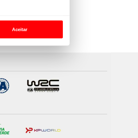
o nesses termos e a todo o
site.
Aceitar
 para lhe proporcionar
site.
e e de análise, com parceiros
apenas com o seu
estar.
 na sua experiência de