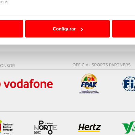
iços.
ão destas tecnologias dependem do seu consentimento, definind
e limitando o acesso a informações durante a navegação no Web
Configurar
 a sua experiência digital, personalizar conteúdos e anúncios,
ciais, bem como para analisar dados de navegação no nosso web
nformação, relativa à sua utilização do nosso site de publicidad
aíses terceiros.
sferências internacionais de dados pessoais serão realizadas 
e afigure estritamente necessário no contexto dos serviços a pr
certo tipo de Cookies e tecnologias similares pode ter impacto
serviços disponibilizados.
s do site.