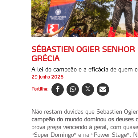
SÉBASTIEN OGIER SENHOR
GRÉCIA
A lei do campeão e a eficácia de quem c
29 junho 2026
Partilhe:
Não restam dúvidas que Sébastien Ogier 
campeão do mundo dominou os deuses d
prova grega vencendo à geral, com quas
“Super Domingo” e na “Power Stage”. Não