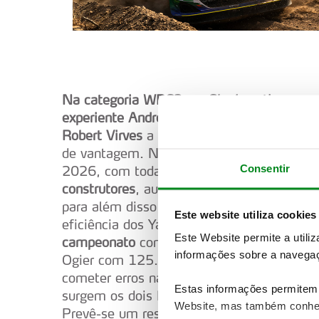
Na categoria WRC2, os Skoda estiveram 
experiente Andreas Mikkelsen, foi outro F
Robert Virves
a beneficiar dos azares de 
de vantagem. Na realidade
tudo Ogier lev
Consentir
2026, com todas as hipóteses de revalidar
construtores
, aumentando a vantagem par
para além disso,
ocupa os 5 primeiros luga
Este website utiliza cookies
eficiência dos Yaris Rally1.
Elfyn Evans
, q
Este Website permite a utili
campeonato
com 158 pontos, seguido por
informações sobre a navegaç
Ogier com 125. Depois, Sami Pajari soma 
cometer erros na Grécia, totaliza 103 pon
Estas informações permitem 
surgem os dois Hyundai, com Adrien Fourm
Website, mas também conhec
Prevê-se um resto de campeonato bastan