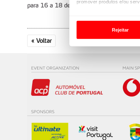
promover produtos e/ou serv
para 16 a 18 de julho na Estónia
.
Em alguns casos, a utilizaç
tempo as suas preferências 
Rejeitar
Usamos cookies para melhorar
«
Voltar
funcionalidades de redes so
Adicionalmente partilhamos i
e organizações na UE e em p
O ACP garantirá que as tran
consentimento e quando tal s
Realçamos que o bloqueio de 
navegação no Website e nos 
Consulte a política de cookie