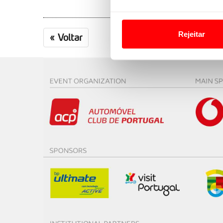
Em alguns casos, a utilizaç
tempo as suas preferências 
Rejeitar
«
Voltar
Usamos cookies para melhorar
funcionalidades de redes so
Adicionalmente partilhamos i
e organizações na UE e em p
O ACP garantirá que as tran
consentimento e quando tal s
Realçamos que o bloqueio de 
navegação no Website e nos 
Consulte a política de cookie