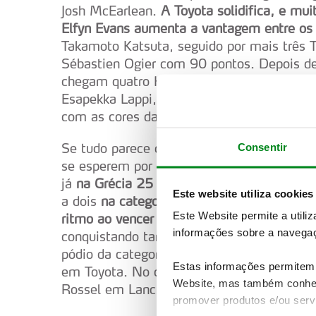
Josh McEarlean.
A Toyota solidifica, e mui
Elfyn Evans aumenta a vantagem entre os 
Takamoto Katsuta, seguido por mais três T
Sébastien Ogier com 90 pontos. Depois de 
chegam quatro Hyundai Adrien Fourmaux (8
Esapekka Lappi, ambos com apenas 21 pont
com as cores da Toyota, com Solberg, Kats
Se tudo parece decidido em termos de dom
Consentir
se esperem por urgentes reações da Hyund
já
na Grécia 25 e 28 de junho
, a maior em
Este website utiliza cookies
a dois
na categoria WRC2, onde o Lancia Y
Este Website permite a utili
ritmo ao vencer o espanhol Alejandro Cac
informações sobre a navegaç
conquistando também o 9º lugar da classif
pódio da categoria ficou completo com o 
Estas informações permitem 
em Toyota. No campeonato da categoria 
Website, mas também conhec
Rossel em Lancia.
promover produtos e/ou serv