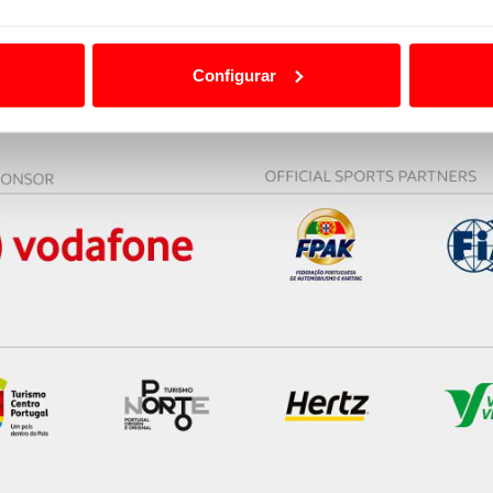
ão destas tecnologias dependem do seu consentimento, definind
e limitando o acesso a informações durante a navegação no Web
Configurar
 a sua experiência digital, personalizar conteúdos e anúncios,
ciais, bem como para analisar dados de navegação no nosso web
nformação, relativa à sua utilização do nosso site de publicidad
aíses terceiros.
sferências internacionais de dados pessoais serão realizadas 
e afigure estritamente necessário no contexto dos serviços a pr
certo tipo de Cookies e tecnologias similares pode ter impacto
serviços disponibilizados.
s do site.