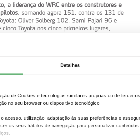
to, a liderança do WRC entre os construtores e
pilotos
, somando agora 151, contra os 131 de
oyota: Oliver Solberg 102, Sami Pajari 96 e
cinco Toyota nos cinco primeiros lugares,
9), Thierry Neuville (73), Hayden Paddon e
os. No Japão, até a Power Stage foi pintada
uta, Ogier, Pajari e Evans.
ínio, embora ainda falte muito campeonato e
Detalhes
ai e alguma afirmação da M-Sport Ford, talvez
oção em terras nipónicas esteve mesmo na luta
psilon Rally2 de Nikolay Gryazin impôs o seu
zação de Cookies e tecnologias similares próprias ou de tercei
hòn em Toyota por apenas 18,3 segundos
,
ão no seu browser ou dispositivo tecnológico.
icação geral. Depois de Gryazin e de Cachòn o
3º lugar do piloto local Yuki Yamamoto, também
o acesso, utilização, adaptação às suas preferências e asseg
WRC2 o comando continua a pertencer a Yohan
er os seus hábitos de navegação para personalizar conteúdos
iços.