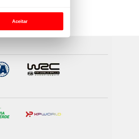
o nesses termos e a todo o
site.
Aceitar
 para lhe proporcionar
site.
e e de análise, com parceiros
apenas com o seu
estar.
 na sua experiência de