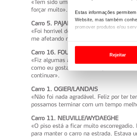
«Tem sido um fim de semana complicado.
forçar muito».
Estas informações permitem 
Website, mas também conhec
Carro 5. PAJARI/SALMINEN
promover produtos e/ou serv
«Foi horrível de novo. Não quero reclama
me afetando muito».
Em alguns casos, a utilizaç
tempo as suas preferências 
Carro 16. FOURMAUX/CORIA
Rejeitar
«Fiz algumas alterações na configuração 
Usamos cookies para melhorar
como eu gostaria. As condições estão be
funcionalidades de redes so
continuar».
Adicionalmente partilhamos i
Carro 1. OGIER/LANDAIS
e organizações na UE e em p
«Não foi nada agradável. Feliz por ter t
possamos terminar com um tempo melh
O ACP garantirá que as tran
consentimento e quando tal s
Carro 11. NEUVILLE/WYDAEGHE
«O piso está a ficar muito escorregadio. 
Realçamos que o bloqueio de 
para manter o carro na estrada. Estava 