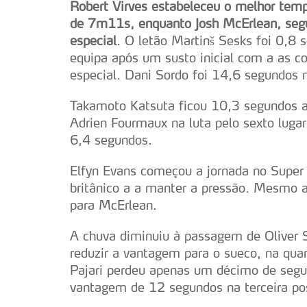
Robert Virves estabeleceu o melhor temp
de 7m11s, enquanto Josh McErlean, seg
especial
. O letão Martinš Sesks foi 0,8
equipa após um susto inicial com a as co
especial. Dani Sordo foi 14,6 segundos 
Takamoto Katsuta ficou 10,3 segundos a
Adrien Fourmaux na luta pelo sexto luga
6,4 segundos.
Elfyn Evans começou a jornada no Super
britânico a a manter a pressão. Mesmo a
para McErlean.
A chuva diminuiu à passagem de Oliver 
reduzir a vantagem para o sueco, na qua
Pajari perdeu apenas um décimo de segu
vantagem de 12 segundos na terceira pos