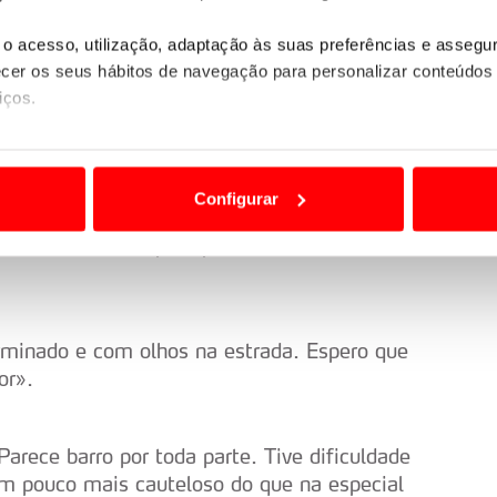
 Estava muito escorregadio e eu não quis
o acesso, utilização, adaptação às suas preferências e asseg
er os seus hábitos de navegação para personalizar conteúdos
iços.
r. Ainda tenho alguns problemas internos. Está
ão destas tecnologias dependem do seu consentimento, definind
e limitando o acesso a informações durante a navegação no Web
Configurar
do carro antes da especial. Ainda não está
 a sua experiência digital, personalizar conteúdos e anúncios,
m interessantes para pilotar. Mas vamos
ciais, bem como para analisar dados de navegação no nosso web
nformação, relativa à sua utilização do nosso site de publicidad
aíses terceiros.
erminado e com olhos na estrada. Espero que
or».
sferências internacionais de dados pessoais serão realizadas 
e afigure estritamente necessário no contexto dos serviços a pr
Parece barro por toda parte. Tive dificuldade
certo tipo de Cookies e tecnologias similares pode ter impacto
um pouco mais cauteloso do que na especial