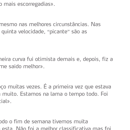
serviços disponibilizados.
o mais escorregadias».
s do site.
 mesmo nas melhores circunstâncias. Nas
quinta velocidade, “picante” são as
eira curva fui otimista demais e, depois, fiz a
r-me saído melhor».
roço muitas vezes. É a primeira vez que estava
m muito. Estamos na lama o tempo todo. Foi
cial».
todo o fim de semana tivemos muita
esta. Não foi a melhor classificativa mas foi