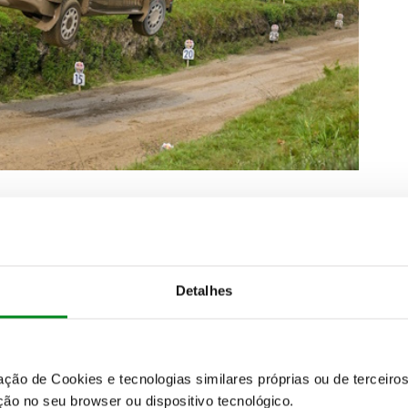
 Não estou confiante e há muitas surpresas.
 aderência, outras vezes nenhuma».
Detalhes
ncharcada e a lama está bem densa. Tivemos
ma barreira. Nada fácil».
zação de Cookies e tecnologias similares próprias ou de tercei
ão no seu browser ou dispositivo tecnológico.