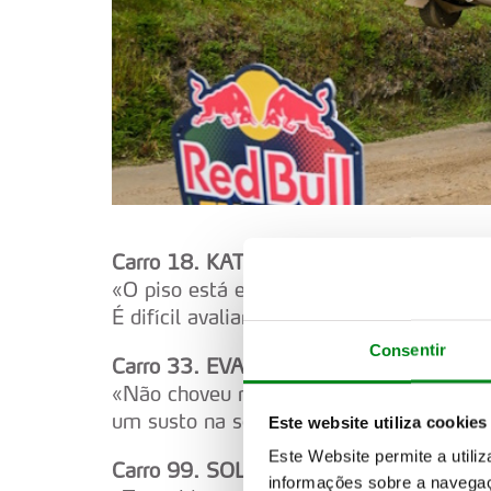
Carro 18. KATSUTA/JOHNSTON
«O piso está extremamente escorregadio.
É difícil avaliar a situação. Às vezes há
Consentir
Carro 33. EVANS/MARTIN
«Não choveu muito, mas a pista está e
um susto na segunda curva, e subimos u
Este website utiliza cookies
Este Website permite a utili
Carro 99. SOLBERG/EDMONDSON
informações sobre a navegaç