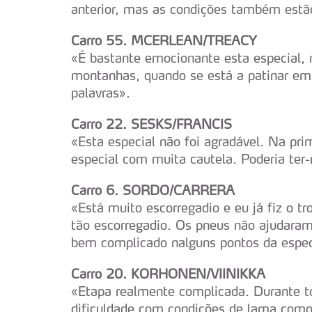
navegação no Website e nos 
anterior, mas as condições também estã
Consulte a política de cookie
Carro 55. MCERLEAN/TREACY
«É bastante emocionante esta especial,
montanhas, quando se está a patinar em 
palavras».
Carro 22. SESKS/FRANCIS
«Esta especial não foi agradável. Na prim
especial com muita cautela. Poderia te
Carro 6. SORDO/CARRERA
«Está muito escorregadio e eu já fiz o t
tão escorregadio. Os pneus não ajudara
bem complicado nalguns pontos da espe
Carro 20. KORHONEN/VIINIKKA
«Etapa realmente complicada. Durante 
dificuldade com condições de lama como 