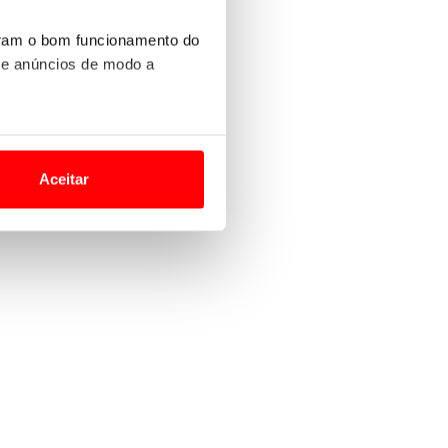
uram o bom funcionamento do
 e anúncios de modo a
o nesses termos e a todo o
site.
Aceitar
 para lhe proporcionar
site.
e e de análise, com parceiros
apenas com o seu
estar.
 na sua experiência de