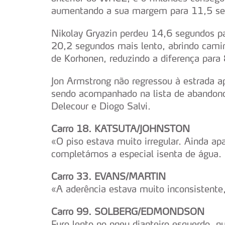
aumentando a sua margem para 11,5 se
Nikolay Gryazin perdeu 14,6 segundos pa
20,2 segundos mais lento, abrindo cami
de Korhonen, reduzindo a diferença para
Jon Armstrong não regressou à estrada ap
sendo acompanhado na lista de abandonos
Delecour e Diogo Salvi.
Carro 18. KATSUTA/JOHNSTON
«O piso estava muito irregular. Ainda 
completámos a especial isenta de água.
Carro 33. EVANS/MARTIN
«A aderência estava muito inconsistente
Carro 99. SOLBERG/EDMONDSON
Furo lento no pneu dianteiro esquerdo, n