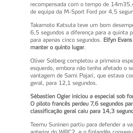
recompensada com o tempo de 14m35,4s
de equipa da M-Sport Ford por 4,5 segu
Takamoto Katsuta teve um bom desempe
6,5 segundos a diferença para a quinta 
para apenas cinco segundos.
Elfyn Evan
manter o quinto lugar
.
Oliver Solberg completou a primeira espe
esquerdo, embora não tenha afetado o s
vantagem de Sami Pajari, que estava com
geral, para 12,1 segundos.
Sébastien Ogier iniciou a especial sob f
O piloto francês perdeu 7,6 segundos par
classificação geral caiu para 14,3 segun
Teemu Suninen partiu para defender a v
anterior do WRC2, e o finlandês consegu