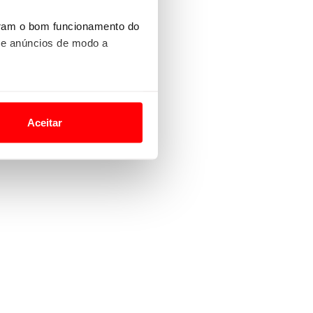
uram o bom funcionamento do
 e anúncios de modo a
o nesses termos e a todo o
site.
Aceitar
 para lhe proporcionar
site.
e e de análise, com parceiros
apenas com o seu
estar.
 na sua experiência de