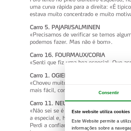
uma curva rápida para a direita: «É típi
estava muito concentrado e muito motiv
Carro 5. PAJARI/SALMINEN
«Precisamos de verificar se temos algum
podemos fazer. Mas não é bom».
Carro 16. FOURMAUX/CORIA
«Senti que fiz uma boa especial. Que as
Carro 1. OGIER/LANDAIS
«Choveu muito e não conseguimos fazer mu
mais fácil, como sempre».
Consentir
Carro 11. NEUVILLE/WYDAEGHE
«Não sei se é da chuva ou de outra cond
Este website utiliza cookies
a especial e, honestamente, o motor “mo
Este Website permite a utili
Perdi a confiança e não consegui travar 
informações sobre a navegaç