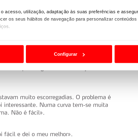
o acesso, utilização, adaptação às suas preferências e asseg
er os seus hábitos de navegação para personalizar conteúdos
 mudar muito e achei que podiam ser mais
iços.
guns locais. Um grande obrigado a toda a
e ficaram acordados até as três da manhã».
ão destas tecnologias dependem do seu consentimento, definind
e limitando o acesso a informações durante a navegação no Web
Configurar
barrancos. É complicado de pilotar, mas se
 a sua experiência digital, personalizar conteúdos e anúncios,
ez mais rápida. Agora temos o troço
ciais, bem como para analisar dados de navegação no nosso web
nformação, relativa à sua utilização do nosso site de publicidad
aíses terceiros.
stavam muito escorregadias. O problema é
oi interessante. Numa curva tem-se muita
sferências internacionais de dados pessoais serão realizadas 
ma. Não é fácil».
e afigure estritamente necessário no contexto dos serviços a pr
certo tipo de Cookies e tecnologias similares pode ter impacto
i fácil e dei o meu melhor».
serviços disponibilizados.