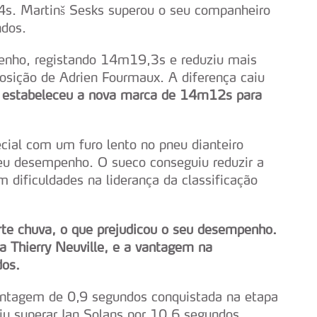
. Martinš Sesks superou o seu companheiro
ndos.
nho, registando 14m19,3s e reduziu mais
posição de Adrien Fourmaux. A diferença caiu
s estabeleceu a nova marca de 14m12s para
cial com um furo lento no pneu dianteiro
eu desempenho. O sueco conseguiu reduzir a
 dificuldades na liderança da classificação
orte chuva, o que prejudicou o seu desempenho.
a Thierry Neuville, e a vantagem na
dos.
antagem de 0,9 segundos conquistada na etapa
iu superar Jan Solans por 10,6 segundos,