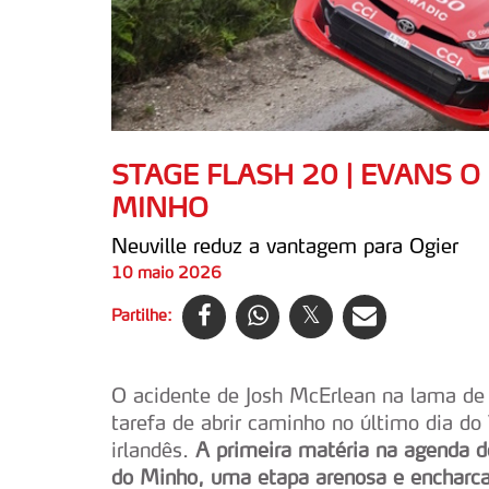
STAGE FLASH 20 | EVANS O
MINHO
Neuville reduz a vantagem para Ogier
10 maio 2026
Partilhe:
O acidente de Josh McErlean na lama de 
tarefa de abrir caminho no último dia do
irlandês.
A primeira matéria na agenda d
do Minho, uma etapa arenosa e encharca