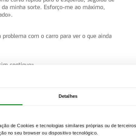
co da minha sorte. Esforço-me ao máximo,
ado».
 problema com o carro para ver o que ainda
sim continue».
ita coisa. Tentar vencer o rali é a estratégia
Detalhes
ição qualquer. Estávamos a lutar durante toda
rreu” quatro ou cinco vezes na travagem.
zação de Cookies e tecnologias similares próprias ou de tercei
mais tarde. O objetivo era chegar em primeiro
ão no seu browser ou dispositivo tecnológico.