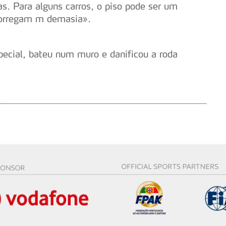
s. Para alguns carros, o piso pode ser um
s do site.
corregam m demasia».
pecial, bateu num muro e danificou a roda