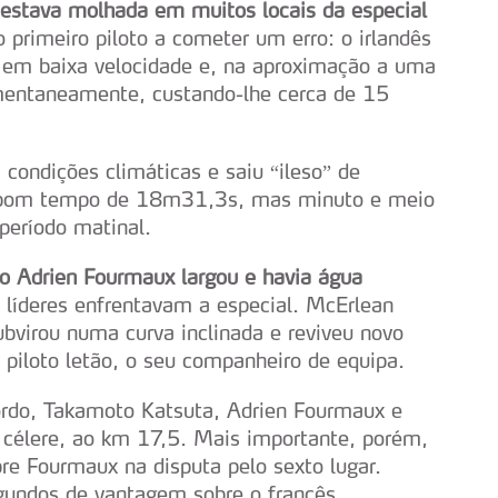
 estava molhada em muitos locais da especial
o primeiro piloto a cometer um erro: o irlandês
 em baixa velocidade e, na aproximação a uma
mentaneamente, custando-lhe cerca de 15
condições climáticas e saiu “ileso” de
m bom tempo de 18m31,3s, mas minuto e meio
período matinal.
o Adrien Fourmaux largou e havia água
 líderes enfrentavam a especial. McErlean
bvirou numa curva inclinada e reviveu novo
piloto letão, o seu companheiro de equipa.
ordo, Takamoto Katsuta, Adrien Fourmaux e
a célere, ao km 17,5. Mais importante, porém,
e Fourmaux na disputa pelo sexto lugar.
gundos de vantagem sobre o francês.