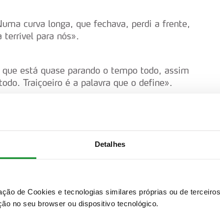
ma curva longa, que fechava, perdi a frente,
terrível para nós».
e que está quase parando o tempo todo, assim
odo. Traiçoeiro é a palavra que o define».
 Na classificativa é muito difícil de pilotar e
smo a conduzir devagar, tive alguns momentos
ápido».
Detalhes
seguimos. A pilotagem não foi tão incrível.
aquela classificativa».
zação de Cookies e tecnologias similares próprias ou de tercei
ão no seu browser ou dispositivo tecnológico.