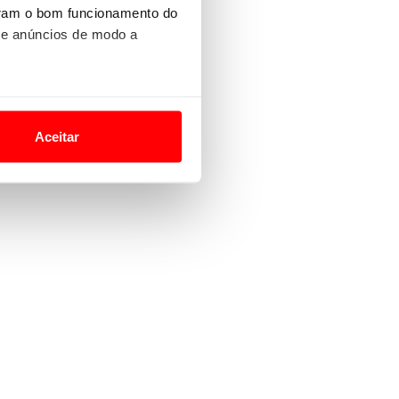
uram o bom funcionamento do
 e anúncios de modo a
o nesses termos e a todo o
site.
Aceitar
 para lhe proporcionar
site.
e e de análise, com parceiros
apenas com o seu
estar.
 na sua experiência de