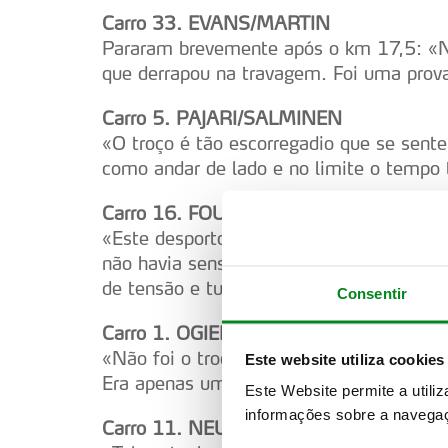
Carro 33. EVANS/MARTIN
Pararam brevemente após o km 17,5: «Nu
que derrapou na travagem. Foi uma prova 
Carro 5. PAJARI/SALMINEN
«O troço é tão escorregadio que se sent
como andar de lado e no limite o tempo t
Carro 16. FOURMAUX/CORIA
«Este desporto pode ser muito complicado.
não havia sensibilidade com o carro. Me
de tensão e tudo pode acontecer muito r
Consentir
Carro 1. OGIER/LANDAIS
«Não foi o troço mais agradável, mas con
Este website utiliza cookies
Era apenas uma questão de “sobreviver” n
Este Website permite a utili
informações sobre a navegaç
Carro 11. NEUVILLE/WYDAEGHE