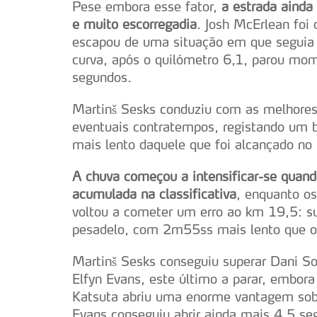
Pese embora esse fator,
a estrada ainda
e muito escorregadia
. Josh McErlean foi 
escapou de uma situação em que seguia
curva, após o quilómetro 6,1, parou mo
segundos.
Martinš Sesks conduziu com as melhores 
eventuais contratempos, registando u
mais lento daquele que foi alcançado no 
A chuva começou a intensificar-se quand
acumulada na classificativa
, enquanto os
voltou a cometer um erro ao km 19,5: su
pesadelo, com 2m55ss mais lento que o 
Martinš Sesks conseguiu superar Dani S
Elfyn Evans, este último a parar, embor
Katsuta abriu uma enorme vantagem sobr
Evans conseguiu abrir ainda mais 4,5 se