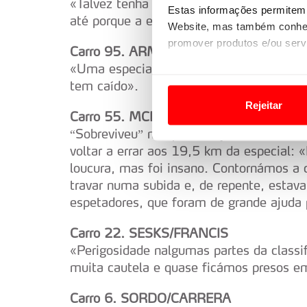
«Talvez tenha sido muito cauteloso. Sabia
Estas informações permitem 
até porque a estrada também está a mu
Website, mas também conhec
promover produtos e/ou serv
Carro 95. ARMSTRONG/BYRNE
«Uma especial simplesmente complicada
Em alguns casos, a utilizaç
tem caído».
tempo as suas preferências 
Rejeitar
Carro 55. MCERLEAN/TREACY
Usamos cookies para melhorar
“Sobreviveu” na aproximação de uma curv
funcionalidades de redes so
voltar a errar aos 19,5 km da especial:
loucura, mas foi insano. Contornámos a
Adicionalmente partilhamos i
travar numa subida e, de repente, estav
e organizações na UE e em p
espetadores, que foram de grande ajuda 
O ACP garantirá que as tran
Carro 22. SESKS/FRANCIS
consentimento e quando tal s
«Perigosidade nalgumas partes da classif
muita cautela e quase ficámos presos e
Realçamos que o bloqueio de 
navegação no Website e nos 
Carro 6. SORDO/CARRERA