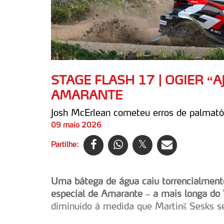
STAGE FLASH 17 | OGIER “
AMARANTE
Josh McErlean cometeu erros de palmató
09 maio 2026
Partilhe:
Uma bátega de água caiu torrencialmente
especial de Amarante – a mais longa do 
diminuído à medida que Martinš Sesks se