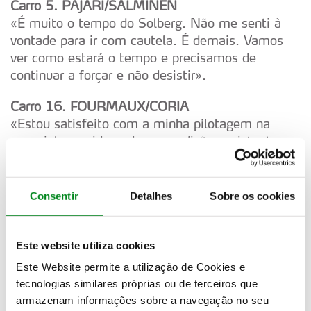
Carro 5. PAJARI/SALMINEN
«É muito o tempo do Solberg. Não me senti à
vontade para ir com cautela. É demais. Vamos
ver como estará o tempo e precisamos de
continuar a forçar e não desistir».
Carro 16. FOURMAUX/CORIA
«Estou satisfeito com a minha pilotagem na
especial, considerando as condições existentes.
Em alguns pontos do troço havia muita aderência
e, noutros, o piso estava liso. Foi uma mistura de
piso seco, molhado, seco, molhado. Acho que à
Consentir
Detalhes
Sobre os cookies
tarde estará um pouco melhor».
Carro 1. OGIER/LANDAIS
Este website utiliza cookies
«Inacreditável. Dei o meu melhor, mas não havia
Este Website permite a utilização de Cookies e
aderência. Impressionante o Solberg. Para ser
tecnologias similares próprias ou de terceiros que
honesto, não faço ideia de como é que foi
armazenam informações sobre a navegação no seu
possível».