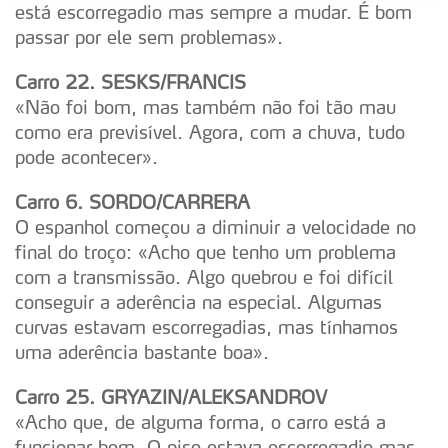
está escorregadio mas sempre a mudar. É bom
Adicionalmente partilhamos informação, relativa à sua
passar por ele sem problemas».
utilização do nosso site de publicidade e de análise, com
parceiros e organizações na UE e em países terceiros.
Carro 22. SESKS/FRANCIS
«Não foi bom, mas também não foi tão mau
O ACP garantirá que as transferências internacionais de
como era previsível. Agora, com a chuva, tudo
dados pessoais serão realizadas apenas com o seu
pode acontecer».
consentimento e quando tal se afigure estritamente
necessário no contexto dos serviços a prestar.
Carro 6. SORDO/CARRERA
O espanhol começou a diminuir a velocidade no
Realçamos que o bloqueio de certo tipo de Cookies e
final do troço: «Acho que tenho um problema
tecnologias similares pode ter impacto na sua
com a transmissão. Algo quebrou e foi difícil
experiência de navegação no Website e nos serviços
conseguir a aderência na especial. Algumas
disponibilizados.
curvas estavam escorregadias, mas tínhamos
uma aderência bastante boa».
Consulte a política de cookies do site.
Carro 25. GRYAZIN/ALEKSANDROV
«Acho que, de alguma forma, o carro está a
funcionar bem. O piso estava escorregadio mas