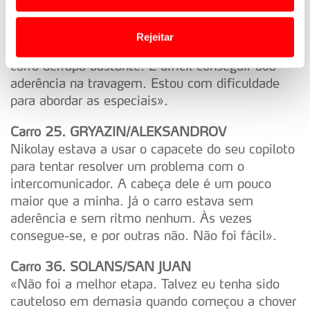
o acesso a informações durante a navegação no
Website.
Carro 6. SORDO/CARRERA
Rejeitar
«Não estou a sentir confiança com os pneus e o
Usamos cookies para melhorar a sua experiência digital,
carro derrapa bastante. É difícil conseguir boa
personalizar conteúdos e anúncios, para lhe proporcionar
aderência na travagem. Estou com dificuldade
funcionalidades de redes sociais, bem como para
para abordar as especiais».
analisar dados de navegação no nosso website.
Carro 25. GRYAZIN/ALEKSANDROV
Adicionalmente partilhamos informação, relativa à sua
Nikolay estava a usar o capacete do seu copiloto
utilização do nosso site de publicidade e de análise, com
para tentar resolver um problema com o
parceiros e organizações na UE e em países terceiros.
intercomunicador. A cabeça dele é um pouco
maior que a minha. Já o carro estava sem
O ACP garantirá que as transferências internacionais de
aderência e sem ritmo nenhum. Às vezes
dados pessoais serão realizadas apenas com o seu
consegue-se, e por outras não. Não foi fácil».
consentimento e quando tal se afigure estritamente
necessário no contexto dos serviços a prestar.
Carro 36. SOLANS/SAN JUAN
«Não foi a melhor etapa. Talvez eu tenha sido
Realçamos que o bloqueio de certo tipo de Cookies e
cauteloso em demasia quando começou a chover