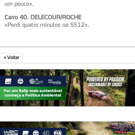
tecnologias similares pode ter impacto na sua
um pouco».
experiência de navegação no Website e nos serviços
disponibilizados.
Carro 40. DELECOUR/ROCHE
«Perdi quatro minutos na SS12».
Consulte a política de cookies do site.
«
Voltar