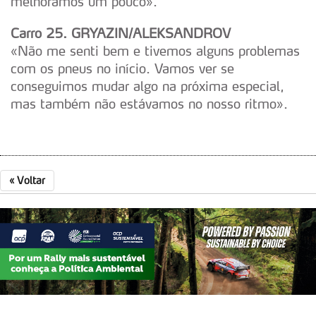
melhorámos um pouco».
Realçamos que o bloqueio de certo tipo de Cookies e
tecnologias similares pode ter impacto na sua
Carro 25. GRYAZIN/ALEKSANDROV
experiência de navegação no Website e nos serviços
«Não me senti bem e tivemos alguns problemas
disponibilizados.
com os pneus no início. Vamos ver se
conseguimos mudar algo na próxima especial,
Consulte a política de cookies do site.
mas também não estávamos no nosso ritmo».
«
Voltar