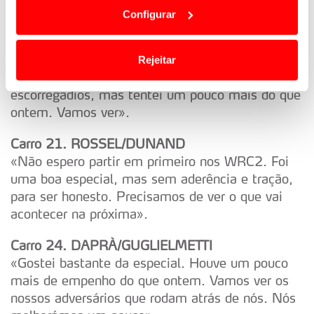
dependem do seu consentimento, definindo nesses
precisamos de dar toda a confiança aos
Configurar
termos e a todo o tempo as suas preferências e limitando
meteorologistas».
o acesso a informações durante a navegação no
Website.
Carro 20. KORHONEN/VIINIKKA
Rejeitar
«Havia troços bastante complicados e
Usamos cookies para melhorar a sua experiência digital,
escorregadios, mas tentei um pouco mais do que
personalizar conteúdos e anúncios, para lhe proporcionar
ontem. Vamos ver».
funcionalidades de redes sociais, bem como para
analisar dados de navegação no nosso website.
Carro 21. ROSSEL/DUNAND
«Não espero partir em primeiro nos WRC2. Foi
Adicionalmente partilhamos informação, relativa à sua
uma boa especial, mas sem aderência e tração,
utilização do nosso site de publicidade e de análise, com
para ser honesto. Precisamos de ver o que vai
parceiros e organizações na UE e em países terceiros.
acontecer na próxima».
O ACP garantirá que as transferências internacionais de
Carro 24. DAPRÀ/GUGLIELMETTI
dados pessoais serão realizadas apenas com o seu
«Gostei bastante da especial. Houve um pouco
consentimento e quando tal se afigure estritamente
mais de empenho do que ontem. Vamos ver os
necessário no contexto dos serviços a prestar.
nossos adversários que rodam atrás de nós. Nós