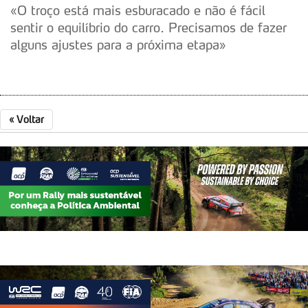
utilização do nosso site de publicidade e de análise, com
«O troço está mais esburacado e não é fácil
parceiros e organizações na UE e em países terceiros.
sentir o equilíbrio do carro. Precisamos de fazer
alguns ajustes para a próxima etapa»
O ACP garantirá que as transferências internacionais de
dados pessoais serão realizadas apenas com o seu
consentimento e quando tal se afigure estritamente
necessário no contexto dos serviços a prestar.
«
Voltar
Realçamos que o bloqueio de certo tipo de Cookies e
tecnologias similares pode ter impacto na sua
experiência de navegação no Website e nos serviços
disponibilizados.
Consulte a política de cookies do site.