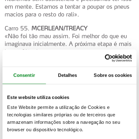
em mente. Estamos a tentar a poupar os pneus
macios para o resto do rali».
Carro 55.
MCERLEAN/TREACY
«Não foi tão mau assim. Foi melhor do que eu
imaginava inicialmente. A próxima etapa é mais
longa. Não é um mau começo».
Carro 22.
SESKS/FRANCIS
«Acho que estamos um pouco enferrujados, mas
Consentir
Detalhes
Sobre os cookies
divertimo-nos um pouco. Num momento o carro
estava bom, mas depois nem por isso».
Este website utiliza cookies
Carro 6.
SORDO/CARRERA
Este Website permite a utilização de Cookies e
Três pneus duros e um macio. «Não conduzi
tecnologias similares próprias ou de terceiros que
perfeitamente. Fiquei satisfeito com o equilíbrio
armazenam informações sobre a navegação no seu
do carro e foi incrível pilotá-lo. Houve alguns
browser ou dispositivo tecnológico.
locais do troço que não explorei muito. O carro