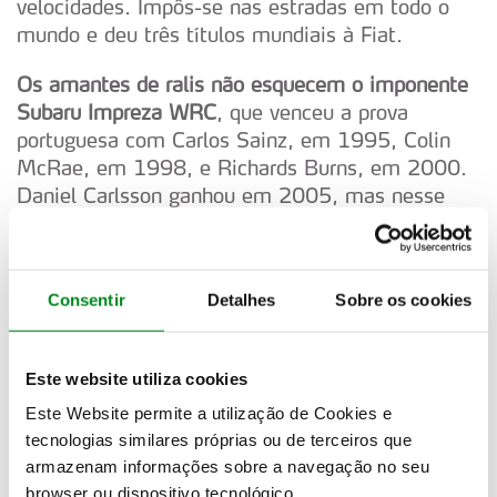
velocidades. Impôs-se nas estradas em todo o
mundo e deu três títulos mundiais à Fiat.
Os amantes de ralis não esquecem o imponente
Subaru Impreza WRC
, que venceu a prova
portuguesa com Carlos Sainz, em 1995, Colin
McRae, em 1998, e Richards Burns, em 2000.
Daniel Carlsson ganhou em 2005, mas nesse
ano a prova não contou para o Mundial de ralis.
Estava equipado com motor boxer de quatro
cilindros 2.0 turbo, com mais de 300cv, tinha
Consentir
Detalhes
Sobre os cookies
tração integral com um inovador sistema de
diferenciais ativos e caixa manual de cinco
velocidades, em 2000 foi introduzida caixa
Este website utiliza cookies
sequencial de seis velocidades. Os pilotos faziam
Este Website permite a utilização de Cookies e
verdadeiros malabarismos com o Impreza, que
tecnologias similares próprias ou de terceiros que
deu três títulos mundiais à Subaru, mas foi a
armazenam informações sobre a navegação no seu
ligação a Colin McRae que tornou este carro
browser ou dispositivo tecnológico.