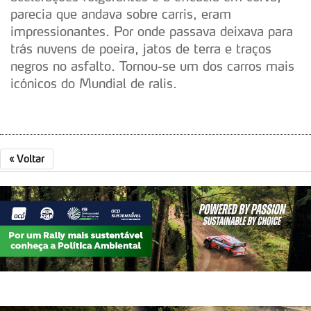
Adicionalmente partilhamos informação, relativa à sua
parecia que andava sobre carris, eram
utilização do nosso site de publicidade e de análise, com
impressionantes. Por onde passava deixava para
parceiros e organizações na UE e em países terceiros.
trás nuvens de poeira, jatos de terra e traços
negros no asfalto. Tornou-se um dos carros mais
O ACP garantirá que as transferências internacionais de
icónicos do Mundial de ralis.
dados pessoais serão realizadas apenas com o seu
consentimento e quando tal se afigure estritamente
necessário no contexto dos serviços a prestar.
Realçamos que o bloqueio de certo tipo de Cookies e
«
Voltar
tecnologias similares pode ter impacto na sua
experiência de navegação no Website e nos serviços
disponibilizados.
Consulte a política de cookies do site.