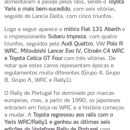
alimentaram a paixão pelos ralis, sendo o
Toyota
Yaris o mais bem-sucedido
, com seis vitórias,
seguido do Lancia Delta, com cinco triunfos.
Logo a seguir aparece o
mítico Fiat 131 Abarth
e
o impressionante
Subaru Impreza
, com quatro
triunfos, seguidos pelo
Audi Quattro
, VW
Polo R
WRC, Mitsubishi Lancer Evo IV, Citroën C4 WRC
e Toyota Celica GT Four
com três vitórias. De
notar que estes carros representam épocas e
regulamentos muito diferentes (Grupo 4, Grupo
B, Grupo A, WRC e Rally1).
O Rally de Portugal foi dominado por marcas
europeias, mas, a partir de 1990, os japoneses
entraram em força no WRC e a história começou
a mudar. A
Toyota regressou aos ralis com o
Yaris WRC/Rally1 e ganhou as últimas seis
edições do Vodafone Rally de Portugal
com