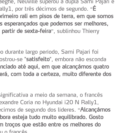
eghe, Neuville superou a dupla Sami Pajari e
lly1, por três décimos de segundo. “
É
primeiro rali em pisos de terra, em que somos
os esperançados que podemos ser melhores,
partir de sexta-feira
”, sublinhou Thierry
 durante largo período, Sami Pajari foi
strou-se "
satisfeito
", embora não esconda
denciado até aqui, em que alcançámos quatro
será, com toda a certeza, muito diferente dos
gnificativa a meio da semana, o francês
exandre Coria no Hyundai i20 N Rally1,
écimos de segundo dos líderes. “
Alcançámos
ora esteja tudo muito equilibrado. Gosto
m troços que estão entre os melhores do
u o francês.