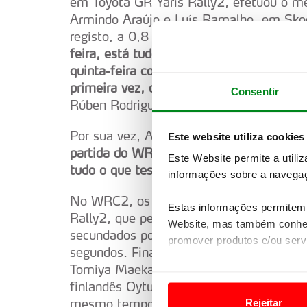
em Toyota GR Yaris Rally2, efetuou o 
Armindo Araújo e Luís Ramalho, em Skod
registo, a 0,8 segundos. “
Foi um bom ind
feira, está tudo bem
”, disse o líder do c
quinta-feira com a missão de dar continu
primeira vez, disputar as classificativa
Consentir
Rúben Rodrigues.
Por sua vez, Armindo Araújo sustentou q
Este website utiliza cookies
partida do WRC. Estou contente com a pr
Este Website permite a utili
tudo o que testámos até hoje
.”
informações sobre a navegaç
No WRC2, os mais rápidos foram Teemu 
Estas informações permitem 
Rally2, que percorreram o percurso do
Website, mas também conhec
secundados por Gus Greensmith e Jonas A
promover produtos e/ou serv
segundos. Finalmente, no WRC3, o finlan
Tomiya Maekawa, em Renault Clio Rally3,
Em alguns casos, a utilizaç
finlandês Oytun Albayrak, ao volante de
tempo as suas preferências 
mesmo tempo de 4m17,3s.
Rejeitar