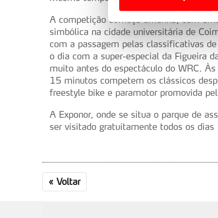
Usamos cookies para melhorar
A competição começa amanhã, com uma s
funcionalidades de redes so
simbólica na cidade universitária de C
com a passagem pelas classificativas de
Adicionalmente partilhamos i
o dia com a super-especial da Figueira 
e organizações na UE e em p
muito antes do espectáculo do WRC. Às 
15 minutos competem os clássicos desp
O ACP garantirá que as tran
freestyle bike e paramotor promovida pel
consentimento e quando tal s
A Exponor, onde se situa o parque de ass
Realçamos que o bloqueio de 
ser visitado gratuitamente todos os dias
navegação no Website e nos 
Consulte a política de cookie
«
Voltar