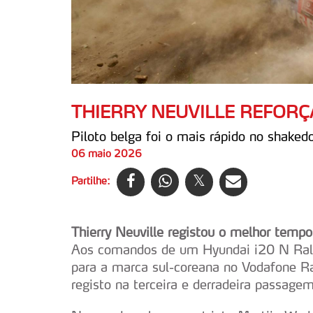
THIERRY NEUVILLE REFOR
Piloto belga foi o mais rápido no shake
06 maio 2026
Partilhe:
Thierry Neuville registou o melhor temp
Aos comandos de um Hyundai i20 N Ral
para a marca sul-coreana no Vodafone Ral
registo na terceira e derradeira passage