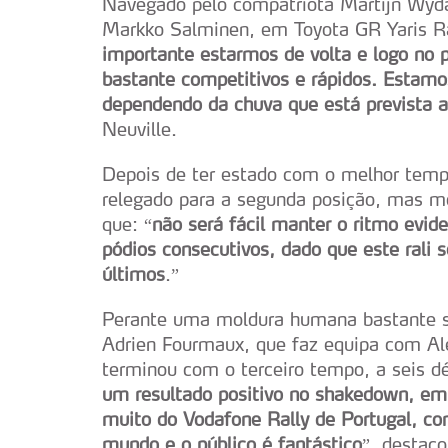
Navegado pelo compatriota Martijn Wyda
Markko Salminen, em Toyota GR Yaris Ra
importante estarmos de volta e logo no 
bastante competitivos e rápidos. Estam
dependendo da chuva que está prevista a 
Neuville.
Depois de ter estado com o melhor tempo
relegado para a segunda posição, mas mo
que: “
não será fácil manter o ritmo evi
pódios consecutivos, dado que este rali 
últimos
.”
Perante uma moldura humana bastante si
Adrien Fourmaux, que faz equipa com Al
terminou com o terceiro tempo, a seis d
um resultado positivo no shakedown, emb
muito do Vodafone Rally de Portugal, co
mundo e o público é fantástico
”, destaco