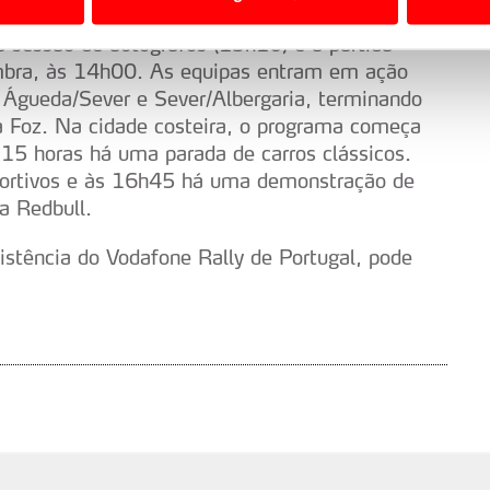
 a sua experiência digital, personalizar conteúdos e anúncios,
essão de autógrafos (13h10) e a partida
ciais, bem como para analisar dados de navegação no nosso web
oimbra, às 14h00. As equipas entram em ação
 Águeda/Sever e Sever/Albergaria, terminando
nformação, relativa à sua utilização do nosso site de publicidad
da Foz. Na cidade costeira, o programa começa
aíses terceiros.
15 horas há uma parada de carros clássicos.
ortivos e às 16h45 há uma demonstração de
sferências internacionais de dados pessoais serão realizadas 
a Redbull.
e afigure estritamente necessário no contexto dos serviços a pr
istência do Vodafone Rally de Portugal, pode
certo tipo de Cookies e tecnologias similares pode ter impacto
serviços disponibilizados.
s do site.