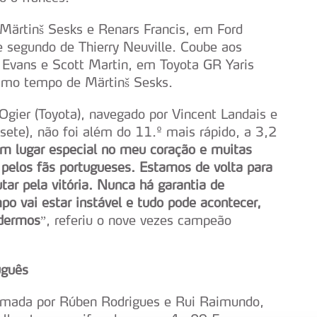
Märtinš Sesks e Renars Francis, em Ford
segundo de Thierry Neuville. Coube aos
n Evans e Scott Martin, em Toyota GR Yaris
smo tempo de Märtinš Sesks.
 Ogier (Toyota), navegado por Vincent Landais e
(sete), não foi além do 11.º mais rápido, a 3,2
um lugar especial no meu coração e muitas
pelos fãs portugueses. Estamos de volta para
ar pela vitória. Nunca há garantia de
o vai estar instável e tudo pode acontecer,
odermos
”, referiu o nove vezes campeão
uguês
ormada por Rúben Rodrigues e Rui Raimundo,