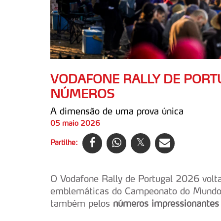
VODAFONE RALLY DE PORTU
NÚMEROS
A dimensão de uma prova única
05 maio 2026
Partilhe:
O Vodafone Rally de Portugal 2026 volt
emblemáticas do Campeonato do Mundo d
também pelos
números impressionantes 