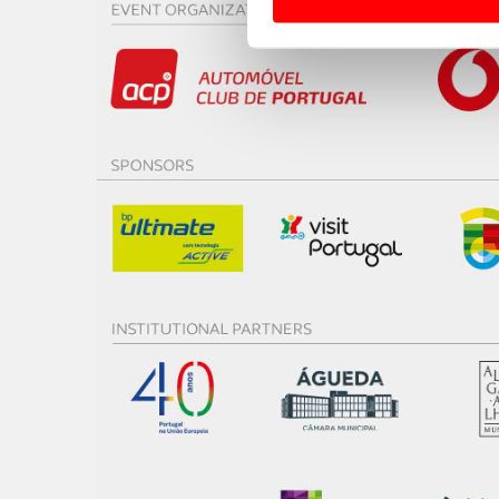
Usamos cookies para melhorar
funcionalidades de redes so
Adicionalmente partilhamos i
e organizações na UE e em p
O ACP garantirá que as tran
consentimento e quando tal s
Realçamos que o bloqueio de 
navegação no Website e nos 
Consulte a política de cookie