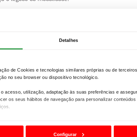
rutores diferentes, enquanto ao longo da
l, entre elas Toyota, Hyundai, Ford e
Detalhes
mpressionante
: cerca de 3000 elementos da
ios, além de equipas dedicadas à logística,
a.
zação de Cookies e tecnologias similares próprias ou de tercei
ly de Portugal como muito mais do que uma
ão no seu browser ou dispositivo tecnológico.
mensão mundial.
o acesso, utilização, adaptação às suas preferências e asseg
er os seus hábitos de navegação para personalizar conteúdos
iços.
ão destas tecnologias dependem do seu consentimento, definind
e limitando o acesso a informações durante a navegação no Web
Configurar