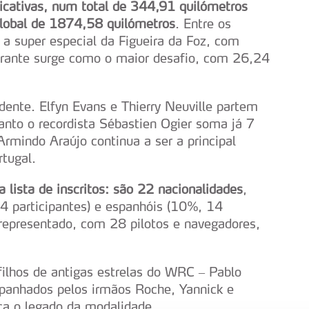
ficativas, num total de 344,91 quilómetros
global de 1874,58 quilómetros
. Entre os
, a super especial da Figueira da Foz, com
rante surge como o maior desafio, com 26,24
idente. Elfyn Evans e Thierry Neuville partem
nto o recordista Sébastien Ogier soma já 7
Armindo Araújo continua a ser a principal
rtugal.
lista de inscritos: são 22 nacionalidades
,
4 participantes) e espanhóis (10%, 14
 representado, com 28 pilotos e navegadores,
ilhos de antigas estrelas do WRC – Pablo
mpanhados pelos irmãos Roche, Yannick e
ça o legado da modalidade.