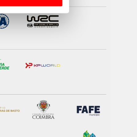
 para lhe proporcionar
site.
e e de análise, com parceiros
apenas com o seu
estar.
 na sua experiência de