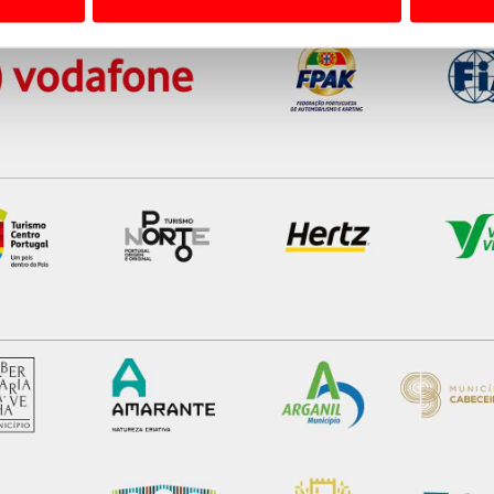
 a sua experiência digital, personalizar conteúdos e anúncios,
ciais, bem como para analisar dados de navegação no nosso web
nformação, relativa à sua utilização do nosso site de publicidad
aíses terceiros.
sferências internacionais de dados pessoais serão realizadas 
e afigure estritamente necessário no contexto dos serviços a pr
certo tipo de Cookies e tecnologias similares pode ter impacto
serviços disponibilizados.
s do site.