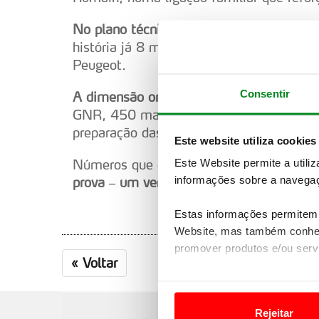
No plano técnico
, o Rally2 reúne 6 const
história já 8 marcas venceram em Portuga
Peugeot.
Consentir
A dimensão organizativa é igualmente i
GNR, 450 marshals, mais de 800 voluntár
preparação das classificativas e seguranç
Este website utiliza cookies
Este Website permite a utili
Números que confirmam o
Vodafone Ral
informações sobre a navegaç
prova – um verdadeiro espetáculo de di
Estas informações permitem 
Website, mas também conhec
promover produtos e/ou serv
«
Voltar
Em alguns casos, a utilizaç
tempo as suas preferências 
Rejeitar