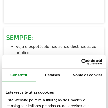
SEMPRE
:
Veja o espetáculo nas zonas destinadas ao
público
Espere o inesperado
Ouça os carros em aproximação
Garante que tem espaço para se mover
Consentir
Detalhes
Sobre os cookies
rapidamente
Mantenha-se alerta
Mantenha as crianças em segurança e
Este website utiliza cookies
supervisionadas
Este Website permite a utilização de Cookies e
Tente colocar-se atrás de algo sólido e
tecnologias similares próprias ou de terceiros que
resistente