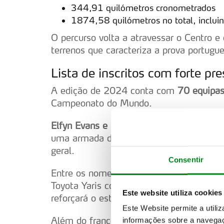
344,91 quilómetros cronometrados
1874,58 quilómetros no total, incluin
O percurso volta a atravessar o Centro e
terrenos que caracteriza a prova portugu
Lista de inscritos com forte p
A edição de 2024 conta com
70 equipas
Campeonato do Mundo.
Elfyn Evans e Scott Martin chegam a Po
uma armada da Toyota que ocupa cinco do
geral.
Consentir
Entre os nomes em destaque está
Sébas
Toyota Yaris com o objetivo de alcançar a
Este website utiliza cookies
reforçará o estatuto de piloto mais bem-
Este Website permite a utili
Além do francês, também Elfyn Evans e T
informações sobre a navegaç