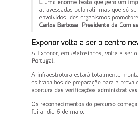
navegação no Website e nos 
É uma enorme festa que gera um impa
atravessadas pelo rali, mas que só s
Consulte a política de cookie
envolvidos, dos organismos promotore
Carlos Barbosa, Presidente da Comis
Exponor volta a ser o centro ne
A Exponor, em Matosinhos, volta a ser 
Portugal
.
A infraestrutura estará totalmente mont
os trabalhos de preparação para a prova
abertura das verificações administrativas
Os reconhecimentos do percurso começam
feira, dia 6 de maio.