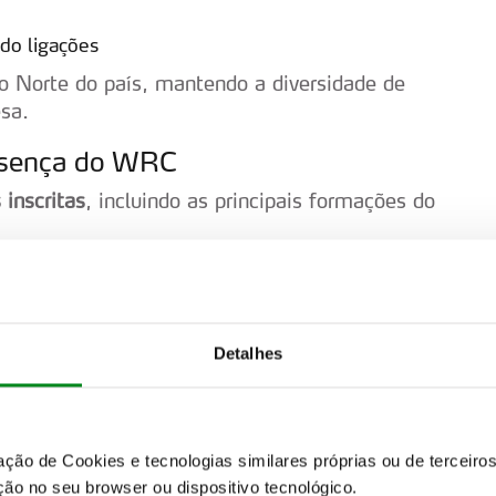
do ligações
 o Norte do país, mantendo a diversidade de
esa.
resença do WRC
 inscritas
, incluindo as principais formações do
rtugal como líderes do campeonato
, liderando
s seis primeiros lugares da classificação
Detalhes
tien Ogier
, que regressa ao volante de um
 oitava vitória em Portugal. A concretizar-se,
sucedido da história da prova.
zação de Cookies e tecnologias similares próprias ou de tercei
hierry Neuville já venceram em território
ão no seu browser ou dispositivo tecnológico.