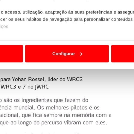
procuram juntar-se a este grupo restrito.
o acesso, utilização, adaptação às suas preferências e asseg
cedor por três vezes — volta a ser uma das
er os seus hábitos de navegação para personalizar conteúdos
ar-se entre os pilotos nacionais, apesar de não
iços.
ão destas tecnologias dependem do seu consentimento, definind
e limitando o acesso a informações durante a navegação no Web
Configurar
 várias categorias:
 a sua experiência digital, personalizar conteúdos e anúncios,
ciais, bem como para analisar dados de navegação no nosso web
para Yohan Rossel, líder do WRC2
nformação, relativa à sua utilização do nosso site de publicidad
no WRC3 e 7 no JWRC
aíses terceiros.
o são os ingredientes que fazem do
sferências internacionais de dados pessoais serão realizadas 
ência mundial. Os melhores pilotos e os
e afigure estritamente necessário no contexto dos serviços a pr
nacional, que fica sempre na memória com a
que ao longo do percurso vibram com eles.
certo tipo de Cookies e tecnologias similares pode ter impacto