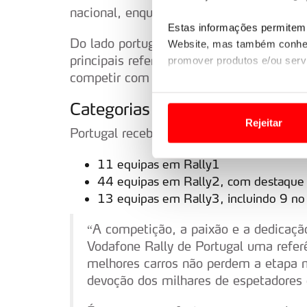
nacional, enquanto vários outros pilotos 
Estas informações permitem 
Do lado português,
Armindo Araújo
— ven
Website, mas também conhec
principais referências, procurando destac
promover produtos e/ou serv
competir com um Rally1.
Em alguns casos, a utilizaç
Categorias em destaque
tempo as suas preferências 
Rejeitar
Portugal recebe um forte contingente nas
Usamos cookies para melhorar
funcionalidades de redes so
11 equipas em Rally1
44 equipas em Rally2, com destaque 
Adicionalmente partilhamos i
13 equipas em Rally3, incluindo 9 
e organizações na UE e em p
“A competição, a paixão e a dedicaçã
O ACP garantirá que as tran
Vodafone Rally de Portugal uma refer
consentimento e quando tal s
melhores carros não perdem a etapa 
devoção dos milhares de espetadores 
Realçamos que o bloqueio de 