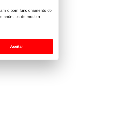
uram o bom funcionamento do
 e anúncios de modo a
o nesses termos e a todo o
site.
Aceitar
 para lhe proporcionar
site.
e e de análise, com parceiros
apenas com o seu
estar.
 na sua experiência de