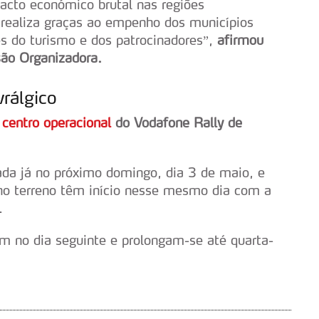
serviços disponibilizados.
cto económico brutal nas regiões
e realiza graças ao empenho dos municípios
s do site.
s do turismo e dos patrocinadores”,
afirmou
são Organizadora.
vrálgico
o
centro operacional
do Vodafone Rally de
ada já no próximo domingo, dia 3 de maio, e
 no terreno têm início nesse mesmo dia com a
.
 no dia seguinte e prolongam-se até quarta-