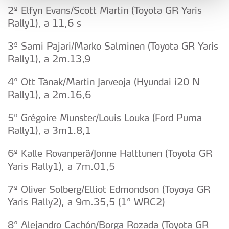
2º Elfyn Evans/Scott Martin (Toyota GR Yaris
analisar dados de navegação no nosso website.
Rally1), a 11,6 s
Adicionalmente partilhamos informação, relativa à sua
3º Sami Pajari/Marko Salminen (Toyota GR Yaris
utilização do nosso site de publicidade e de análise, com
Rally1), a 2m.13,9
parceiros e organizações na UE e em países terceiros.
4º Ott Tänak/Martin Jarveoja (Hyundai i20 N
O ACP garantirá que as transferências internacionais de
Rally1), a 2m.16,6
dados pessoais serão realizadas apenas com o seu
consentimento e quando tal se afigure estritamente
5º Grégoire Munster/Louis Louka (Ford Puma
necessário no contexto dos serviços a prestar.
Rally1), a 3m1.8,1
Realçamos que o bloqueio de certo tipo de Cookies e
6º Kalle Rovanperä/Jonne Halttunen (Toyota GR
tecnologias similares pode ter impacto na sua
Yaris Rally1), a 7m.01,5
experiência de navegação no Website e nos serviços
disponibilizados.
7º Oliver Solberg/Elliot Edmondson (Toyoya GR
Yaris Rally2), a 9m.35,5 (1º WRC2)
Consulte a política de cookies do site.
8º Alejandro Cachón/Borga Rozada (Toyota GR