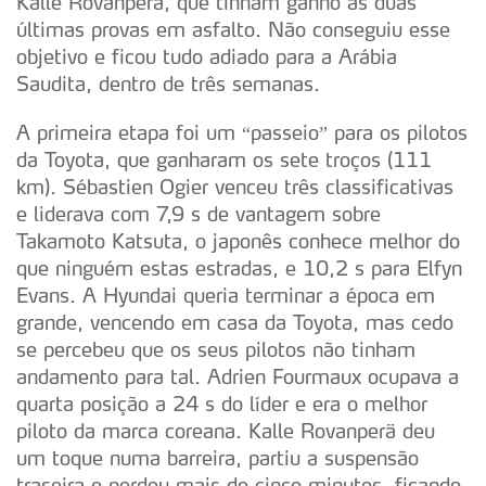
Kalle Rovanperä, que tinham ganho as duas
últimas provas em asfalto. Não conseguiu esse
objetivo e ficou tudo adiado para a Arábia
Saudita, dentro de três semanas.
A primeira etapa foi um “passeio” para os pilotos
da Toyota, que ganharam os sete troços (111
km). Sébastien Ogier venceu três classificativas
e liderava com 7,9 s de vantagem sobre
Takamoto Katsuta, o japonês conhece melhor do
que ninguém estas estradas, e 10,2 s para Elfyn
Evans. A Hyundai queria terminar a época em
grande, vencendo em casa da Toyota, mas cedo
se percebeu que os seus pilotos não tinham
andamento para tal. Adrien Fourmaux ocupava a
quarta posição a 24 s do líder e era o melhor
piloto da marca coreana. Kalle Rovanperä deu
um toque numa barreira, partiu a suspensão
traseira e perdeu mais de cinco minutos, ficando