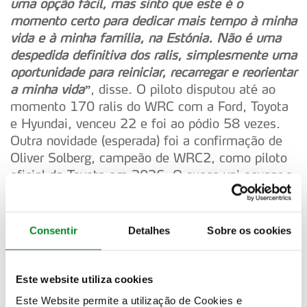
uma opção fácil, mas sinto que este é o
momento certo para dedicar mais tempo à minha
vida e à minha família, na Estónia. Não é uma
despedida definitiva dos ralis, simplesmente uma
oportunidade para reiniciar, recarregar e reorientar
a minha vida”
, disse. O piloto disputou até ao
momento 170 ralis do WRC com a Ford, Toyota
e Hyundai, venceu 22 e foi ao pódio 58 vezes.
Outra novidade (esperada) foi a confirmação de
Oliver Solberg, campeão de WRC2, como piloto
oficial da Toyota em 2026. O sueco vai ocupar o
lugar de Kalle Rovanperä, que vai correr na Super
Fórmula japonesa.
Consentir
Detalhes
Sobre os cookies
O campeonato do mundo de pilotos decide-se na
última prova. Elfyn Evans tem três pontos de
vantagem sobre Sébastien Ogier e 24 para Kalle
Este website utiliza cookies
Rovanperä, isto, quando estão em jogo 35
Este Website permite a utilização de Cookies e