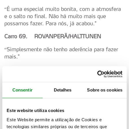
“É uma especial muito bonita, com a atmosfera
e o salto no final. Não há muito mais que
possamos fazer. Para nós, já acabou."
Carro 69. ROVANPER
Ä/HALTTUNEN
“Simplesmente não tenho aderência para fazer
mais."
Carro 18. KATSUTA/JOHNSTON
“Está bastante escorregadio. Vamos ver."
Consentir
Detalhes
Sobre os cookies
Carro 5. PAJARI/SALMINEN
“Tento manter um ritmo constante. Elfyn está a
Este website utiliza cookies
forçar, tentando conquistar alguns pontos no
Este Website permite a utilização de Cookies e
domingo. Talvez não faça sentido eu forçar
tecnologias similares próprias ou de terceiros que