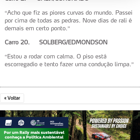
“Acho que fiz as piores curvas do mundo. Passei
Adicionalmente partilhamos informação, relativa à sua
por cima de todas as pedras. Nove dias de rali é
utilização do nosso site de publicidade e de análise, com
demais em certo ponto.”
parceiros e organizações na UE e em países terceiros.
Carro 20.
SOLBERG/EDMONDSON
O ACP garantirá que as transferências internacionais de
dados pessoais serão realizadas apenas com o seu
“Estou a rodar com calma. O piso está
consentimento e quando tal se afigure estritamente
escorregadio e tento fazer uma condução limpa.”
necessário no contexto dos serviços a prestar.
Realçamos que o bloqueio de certo tipo de Cookies e
tecnologias similares pode ter impacto na sua
experiência de navegação no Website e nos serviços
«
Voltar
disponibilizados.
Consulte a política de cookies do site.