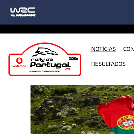
CFILogin.resx
NOTÍCIAS
CO
RESULTADOS