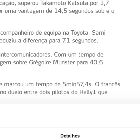
locação, superou Takamoto Katsuta por 1,7
ter uma vantagem de 14,5 segundos sobre o
 companheiro de equipa na Toyota, Sami
 reduziu a diferença para 7,1 segundos.
e intercomunicadores. Com um tempo de
agem sobre Grégoire Munster para 40,6
r e marcou um tempo de 5min57,4s. O francês
o duelo entre dois pilotos do Rally1 que
 para Fafe com uma vantagem confortável de
ial, Yohan Rossel. O francês conseguiu
gunda colocação no WRC2.
Detalhes