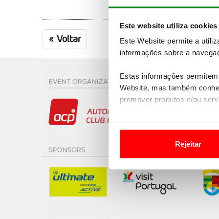
Este website utiliza cookies
«
Voltar
Este Website permite a utili
informações sobre a navegaç
Estas informações permitem 
Website, mas também conhec
promover produtos e/ou serv
Em alguns casos, a utilizaç
tempo as suas preferências 
Rejeitar
Usamos cookies para melhorar
funcionalidades de redes so
Adicionalmente partilhamos i
e organizações na UE e em p