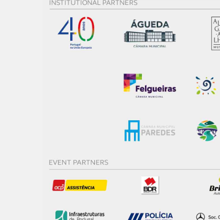
O ACP garantirá que as tran
consentimento e quando tal s
Realçamos que o bloqueio de 
navegação no Website e nos 
Consulte a política de cookie