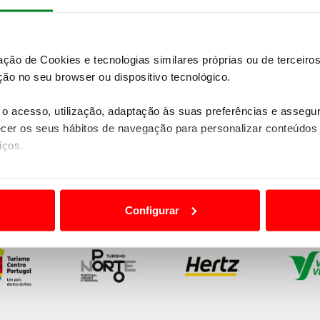
zação de Cookies e tecnologias similares próprias ou de tercei
ão no seu browser ou dispositivo tecnológico.
o acesso, utilização, adaptação às suas preferências e asseg
er os seus hábitos de navegação para personalizar conteúdos
iços.
ão destas tecnologias dependem do seu consentimento, definind
e limitando o acesso a informações durante a navegação no Web
Configurar
 a sua experiência digital, personalizar conteúdos e anúncios,
ciais, bem como para analisar dados de navegação no nosso web
nformação, relativa à sua utilização do nosso site de publicidad
aíses terceiros.