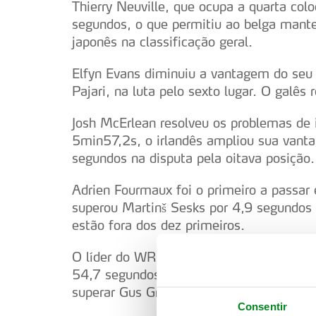
Thierry Neuville, que ocupa a quarta co
segundos, o que permitiu ao belga man
japonês na classificação geral.
Elfyn Evans diminuiu a vantagem do seu
Pajari, na luta pelo sexto lugar. O galês
Josh McErlean resolveu os problemas d
5min57,2s, o irlandês ampliou sua vant
segundos na disputa pela oitava posição.
Adrien Fourmaux foi o primeiro a passa
superou Martinš Sesks por 4,9 segundos n
estão fora dos dez primeiros.
O líder do WRC, Oliver Solberg, seguiu
54,7 segundos sobre o vencedor da espec
superar Gus Greensmith e assumiu a se
Consentir