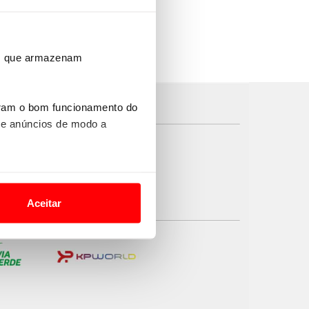
ros que armazenam
uram o bom funcionamento do
 e anúncios de modo a
o nesses termos e a todo o
site.
Aceitar
 para lhe proporcionar
site.
e e de análise, com parceiros