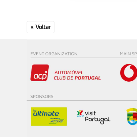
O ACP garantirá que as tran
consentimento e quando tal s
«
Voltar
Realçamos que o bloqueio de 
navegação no Website e nos 
Consulte a política de cookie