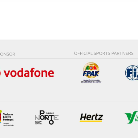
sferências internacionais de dados pessoais serão realizadas 
e afigure estritamente necessário no contexto dos serviços a pr
certo tipo de Cookies e tecnologias similares pode ter impacto
serviços disponibilizados.
s do site.