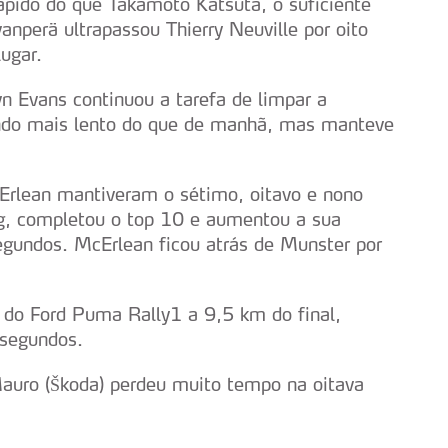
ápido do que Takamoto Katsuta, o suficiente
anperä ultrapassou Thierry Neuville por oito
ugar.
 Evans continuou a tarefa de limpar a
undo mais lento do que de manhã, mas manteve
Erlean mantiveram o sétimo, oitavo e nono
rg, completou o top 10 e aumentou a sua
gundos. McErlean ficou atrás de Munster por
a do Ford Puma Rally1 a 9,5 km do final,
 segundos.
uro (Škoda) perdeu muito tempo na oitava