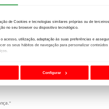
zação de Cookies e tecnologias similares próprias ou de tercei
ão no seu browser ou dispositivo tecnológico.
te. Estava a tentar evitar as pedras.”
o acesso, utilização, adaptação às suas preferências e asseg
er os seus hábitos de navegação para personalizar conteúdos
iços.
quis forçar.”
ão destas tecnologias dependem do seu consentimento, definind
e limitando o acesso a informações durante a navegação no Web
Configurar
as jantes depois de ter batido numa pedra. O
 a sua experiência digital, personalizar conteúdos e anúncios,
ciais, bem como para analisar dados de navegação no nosso web
nformação, relativa à sua utilização do nosso site de publicidad
ança.”
aíses terceiros.