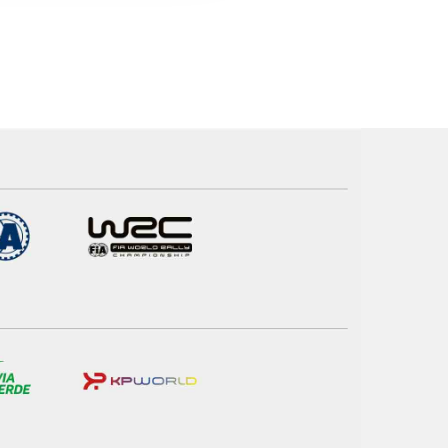
apenas com o seu
estar.
 na sua experiência de