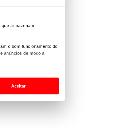
ros que armazenam
uram o bom funcionamento do
 e anúncios de modo a
o nesses termos e a todo o
site.
Aceitar
 para lhe proporcionar
site.
e e de análise, com parceiros