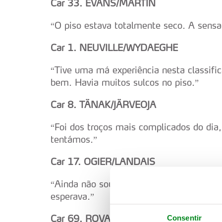
Car 33. EVANS/MARTIN
“O piso estava totalmente seco. A sensaç
Car 1. NEUVILLE/WYDAEGHE
“Tive uma má experiência nesta classifi
bem. Havia muitos sulcos no piso.”
Car 8. TÄNAK/JÄRVEOJA
“Foi dos troços mais complicados do dia
tentámos.”
Car 17. OGIER/LANDAIS
“Ainda não sou o mais rápido, mas a afi
esperava.”
Car 69. ROVANPERÄ/HALTTUNEN
Consentir