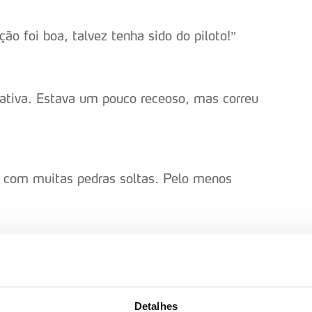
ão foi boa, talvez tenha sido do piloto!”
cativa. Estava um pouco receoso, mas correu
, com muitas pedras soltas. Pelo menos
nação está melhor. Foi mais duro do que
Detalhes