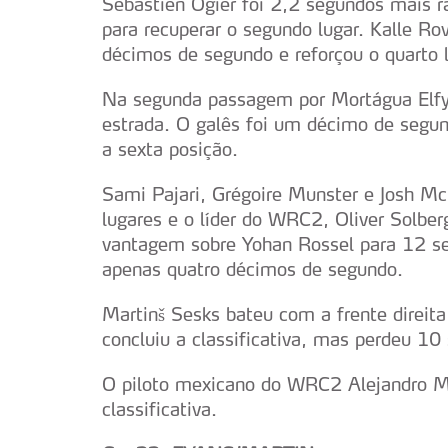
Sébastien Ogier foi 2,2 segundos mais r
para recuperar o segundo lugar. Kalle Rov
décimos de segundo e reforçou o quarto l
Na segunda passagem por Mortágua Elfyn
estrada. O galês foi um décimo de seg
a sexta posição.
Sami Pajari, Grégoire Munster e Josh Mc
lugares e o líder do WRC2, Oliver Solbe
vantagem sobre Yohan Rossel para 12 se
apenas quatro décimos de segundo.
Martinš Sesks bateu com a frente direit
concluiu a classificativa, mas perdeu 10
O piloto mexicano do WRC2 Alejandro Ma
classificativa.