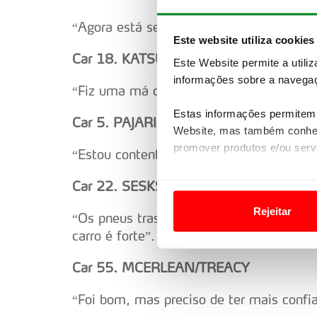
“Agora está seco, fiz um bom troço.”
Este website utiliza cookies
Car 18. KATSUTA/JOHNSTON
Este Website permite a utili
informações sobre a navegaç
“Fiz uma má condução e não estou conten
Estas informações permitem 
Car 5. PAJARI/SALMINEN
Website, mas também conhec
promover produtos e/ou serv
“Estou contente com o desempenho. Não 
Em alguns casos, a utilizaç
Car 22. SESKS/FRANCIS
tempo as suas preferências 
Rejeitar
“Os pneus traseiros pareciam ter saído d
Usamos cookies para melhorar
carro é forte”.
funcionalidades de redes so
Car 55. MCERLEAN/TREACY
Adicionalmente partilhamos i
“Foi bom, mas preciso de ter mais confi
e organizações na UE e em p