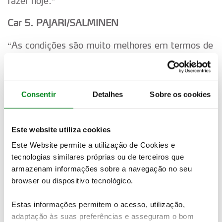
fazer hoje.”
Car 5. PAJARI/SALMINEN
“As condições são muito melhores em termos de
aderência. Fizemos bem em manter um ritmo
constante.”
Car 13. MUNSTER/LOUKA
Consentir
Detalhes
Sobre os cookies
“Ficámos parados uma vez. Foi um pouco difícil
passar pelo carro do Fourmaux.”
Este website utiliza cookies
Este Website permite a utilização de Cookies e
Car 22. SESKS/FRANCIS
tecnologias similares próprias ou de terceiros que
armazenam informações sobre a navegação no seu
“Há muitas pedras é um verdadeiro desafio.
browser ou dispositivo tecnológico.
Dentro do carro parece uma sauna.”
Estas informações permitem o acesso, utilização,
Car 55. MCERLEAN/TREACY
adaptação às suas preferências e asseguram o bom