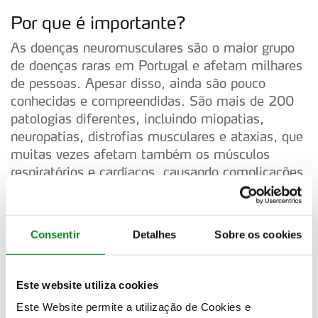
Por que é importante?
As doenças neuromusculares são o maior grupo
de doenças raras em Portugal e afetam milhares
de pessoas. Apesar disso, ainda são pouco
conhecidas e compreendidas. São mais de 200
patologias diferentes, incluindo miopatias,
neuropatias, distrofias musculares e ataxias, que
muitas vezes afetam também os músculos
respiratórios e cardíacos, causando complicações
graves.
Estas doenças não têm cura e vão piorando com
Consentir
Detalhes
Sobre os cookies
o tempo, comprometendo a autonomia e a
mobilidade dos doentes. Por isso, a presença da
APN no Rally de Portugal é uma excelente
Este website utiliza cookies
oportunidade para aumentar a consciencialização
Este Website permite a utilização de Cookies e
e promover um olhar mais atento e inclusivo da