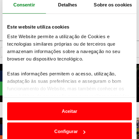
Consentir
Detalhes
Sobre os cookies
15h45
- Cerimónia de Pódio/Entrega de
Prémios em Fafe
Este website utiliza cookies
Este Website permite a utilização de Cookies e
tecnologias similares próprias ou de terceiros que
armazenam informações sobre a navegação no seu
«
Voltar
browser ou dispositivo tecnológico.
Estas informações permitem o acesso, utilização,
adaptação às suas preferências e asseguram o bom
funcionamento do Website, mas também conhecer os
seus hábitos de navegação para personalizar conteúdos
e anúncios de modo a promover produtos e/ou serviços.
Aceitar
Em alguns casos, a utilização destas tecnologias
dependem do seu consentimento, definindo nesses
Configurar
termos e a todo o tempo as suas preferências e limitando