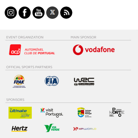
utilização do nosso site de publicidade e de análise, com
parceiros e organizações na UE e em países terceiros.
O ACP garantirá que as transferências internacionais de
dados pessoais serão realizadas apenas com o seu
consentimento e quando tal se afigure estritamente
necessário no contexto dos serviços a prestar.
Realçamos que o bloqueio de certo tipo de Cookies e
tecnologias similares pode ter impacto na sua
experiência de navegação no Website e nos serviços
disponibilizados.
Consulte a política de cookies do site.