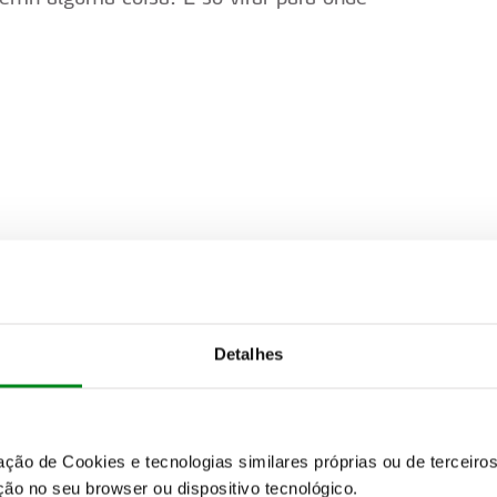
 de Amarante 1 com um tempo de 24 minutos e
ho que é assim que as coisas são neste
Detalhes
es. Não sei bem onde está o limite..."
zação de Cookies e tecnologias similares próprias ou de tercei
ão no seu browser ou dispositivo tecnológico.