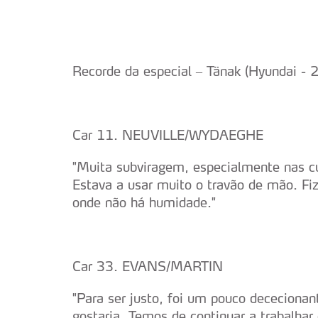
Recorde da especial – Tänak (Hyundai -
Car 11. NEUVILLE/WYDAEGHE
"Muita subviragem, especialmente nas cur
Estava a usar muito o travão de mão. Fi
onde não há humidade."
Car 33. EVANS/MARTIN
"Para ser justo, foi um pouco dececionan
gostaria. Temos de continuar a trabalhar