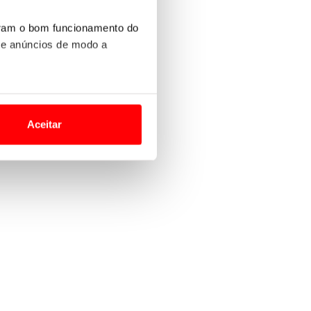
uram o bom funcionamento do
 e anúncios de modo a
o nesses termos e a todo o
site.
Aceitar
 para lhe proporcionar
site.
e e de análise, com parceiros
apenas com o seu
estar.
 na sua experiência de