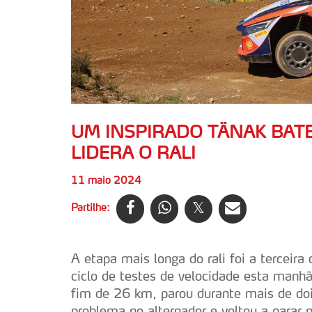
UM INSPIRADO TÄNAK BAT
LIDERA O RALI
11 maio 2024
Partilhe:
A etapa mais longa do rali foi a terceir
ciclo de testes de velocidade esta manh
fim de 26 km, parou durante mais de do
problema no alternador e voltou a parar 