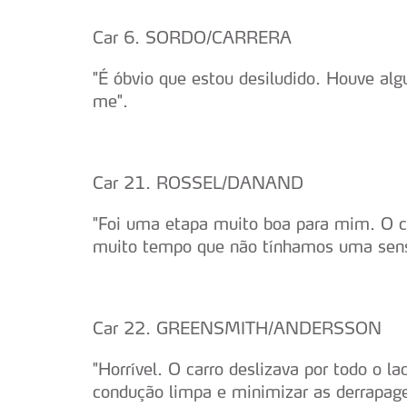
navegação no Website e nos 
Car 6. SORDO/CARRERA
Consulte a política de cookie
"É óbvio que estou desiludido. Houve algu
me".
Car 21. ROSSEL/DANAND
"Foi uma etapa muito boa para mim. O ca
muito tempo que não tínhamos uma sens
Car 22. GREENSMITH/ANDERSSON
"Horrível. O carro deslizava por todo o 
condução limpa e minimizar as derrapage