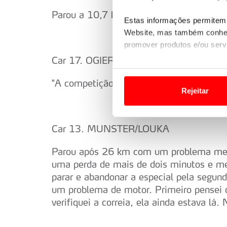
Parou a 10,7 km do fim da especial com 
Estas informações permitem 
Website, mas também conhec
promover produtos e/ou serv
Car 17. OGIER/LANDAIS
Em alguns casos, a utilizaç
tempo as suas preferências 
"A competição está ao rubro. Seria uma 
Rejeitar
Usamos cookies para melhorar
funcionalidades de redes so
Car 13. MUNSTER/LOUKA
Adicionalmente partilhamos i
Parou após 26 km com um problema mec
e organizações na UE e em p
uma perda de mais de dois minutos e me
parar e abandonar a especial pela segun
O ACP garantirá que as tran
um problema de motor. Primeiro pensei 
consentimento e quando tal s
verifiquei a correia, ela ainda estava lá.
Realçamos que o bloqueio de 