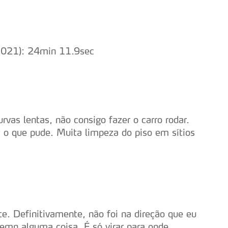
 2021): 24min 11.9sec
vas lentas, não consigo fazer o carro rodar.
z o que pude. Muita limpeza do piso em sítios
te. Definitivamente, não foi na direção que eu
 emn alguma coisa. É só virar para onde