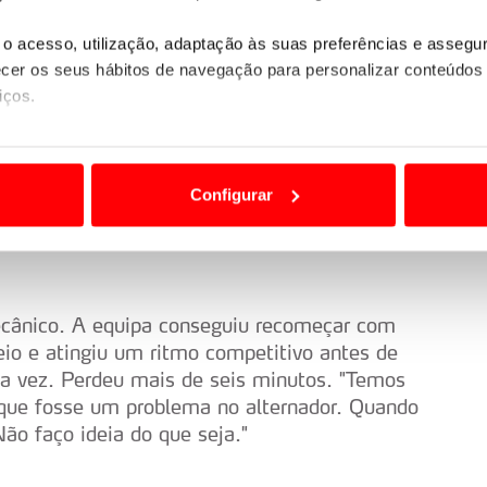
problemas na suspensão traseira direita.
o acesso, utilização, adaptação às suas preferências e asseg
er os seus hábitos de navegação para personalizar conteúdos
iços.
ão destas tecnologias dependem do seu consentimento, definind
e limitando o acesso a informações durante a navegação no Web
novidade se eu tivesse medo de alguém..."
Configurar
 a sua experiência digital, personalizar conteúdos e anúncios,
ciais, bem como para analisar dados de navegação no nosso web
nformação, relativa à sua utilização do nosso site de publicidad
ânico. A equipa conseguiu recomeçar com
aíses terceiros.
io e atingiu um ritmo competitivo antes de
da vez. Perdeu mais de seis minutos. "Temos
sferências internacionais de dados pessoais serão realizadas 
que fosse um problema no alternador. Quando
e afigure estritamente necessário no contexto dos serviços a pr
 Não faço ideia do que seja."
certo tipo de Cookies e tecnologias similares pode ter impacto