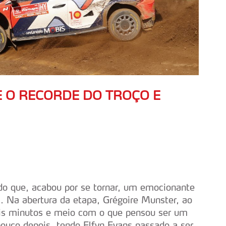
E O RECORDE DO TROÇO E
a do que, acabou por se tornar, um emocionante
ã. Na abertura da etapa, Grégoire Munster, ao
is minutos e meio com o que pensou ser um
pouco depois, tendo Elfyn Evans passado a ser