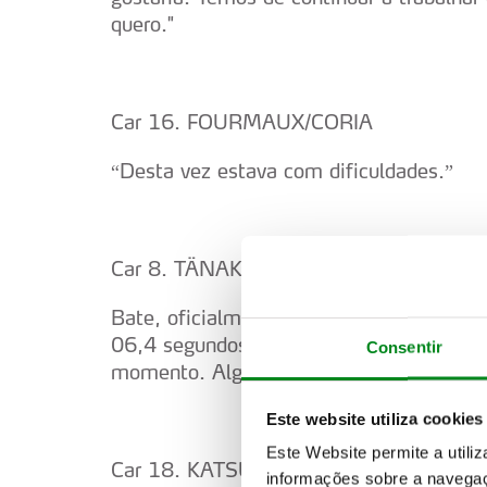
quero."
Car 16. FOURMAUX/CORIA
“Desta vez estava com dificuldades.”
Car 8. TÄNAK/JÄRVEOJA
Bate, oficialmente, o recorde do troço
06,4 segundos. "Vamos ver, eu tento. Ac
Consentir
momento. Alguns sítios são surpreendent
Este website utiliza cookies
Este Website permite a utili
Car 18. KATSUTA/JOHNSTON
informações sobre a navegaç